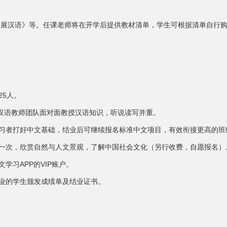
发展汉语》等。任课老师将在开学后提供教材清单，学生可根据清单自行
25人。
优秀汉语教师团队面对面教授汉语知识，听说读写并重。
学习者打好中文基础，结业后可继续报名标准中文项目，有效衔接更高的班
织一次，欣赏自然与人文景观，了解中国社会文化（另行收费，自愿报名）
文学习APP的VIP账户。
结业的学生颁发成绩单及结业证书。