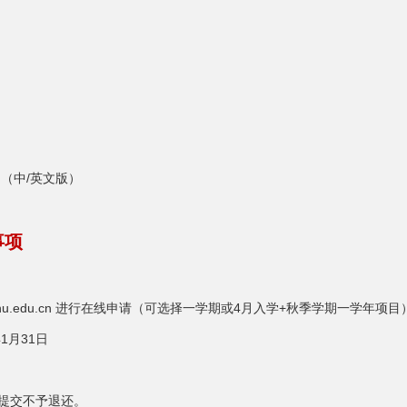
明（中/英文版）
事项
sapply.ecnu.edu.cn 进行在线申请（可选择一学期或4月入学+秋季学
1月31日
旦提交不予退还。