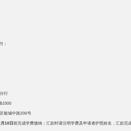
付；
分行
BJ300
区银城中路200号
2月10日
前完成学费缴纳；汇款时请注明学费及申请者护照姓名，汇款完