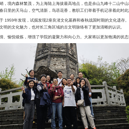
峭，境内森林繁茂，为上海陆上海拔最高地点，也是佘山九峰十二山中山
春日里的天马山，空气清新，鸟语花香，教职工们举着手机记录着此时此
 1959年发现，试掘发现2座良渚文化墓葬和春秋战国时期的文化遗存
文明的文化魅力，也对长三角区域的古文明脉络有了更加清晰的认识。
情、愉悦锻炼，增强了学院的凝聚力和向心力。大家将以更加饱满的状态