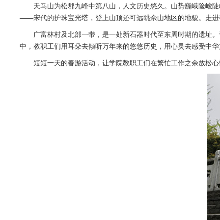
天马山为松郡九峰中第八山，人文历史悠久。山势巍峨险峻陡
——宋代的护珠宝光塔，登上山顶还可远眺佘山地区的地貌。走进
广富林村及北部一带，是一处新石器时代至东周时期的遗址。于
中，教职工们用耳朵去倾听万年来的悠悠历史，用心灵去感受中华
短短一天的春游活动，让学院教职工们在繁忙工作之余放松心